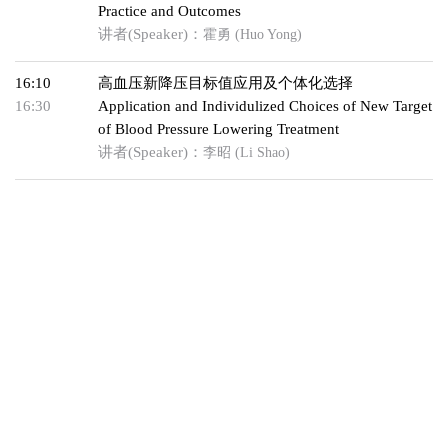
Practice and Outcomes
讲者(Speaker)：
霍勇 (Huo Yong)
16:10
高血压新降压目标值应用及个体化选择
16:30
Application and Individulized Choices of New Target
of Blood Pressure Lowering Treatment
讲者(Speaker)：
李昭 (Li Shao)