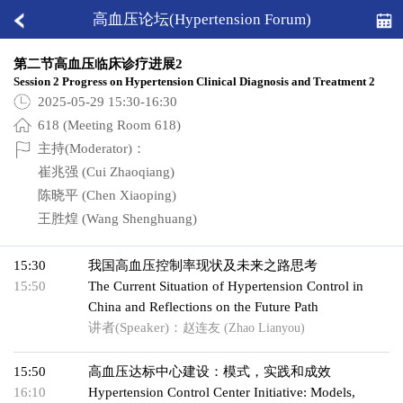
高血压论坛(Hypertension Forum)
第二节高血压临床诊疗进展2
Session 2 Progress on Hypertension Clinical Diagnosis and Treatment 2
2025-05-29 15:30-16:30
618 (Meeting Room 618)
主持(Moderator)：
崔兆强 (Cui Zhaoqiang)
陈晓平 (Chen Xiaoping)
王胜煌 (Wang Shenghuang)
15:30
我国高血压控制率现状及未来之路思考
15:50
The Current Situation of Hypertension Control in
China and Reflections on the Future Path
讲者(Speaker)：
赵连友 (Zhao Lianyou)
15:50
高血压达标中心建设：模式，实践和成效
16:10
Hypertension Control Center Initiative: Models,